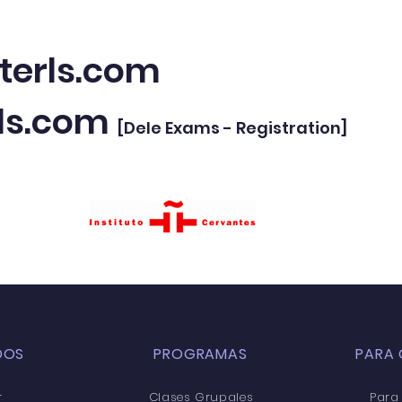
erls.com
rls.com
[Dele Exams - Registration]
DOS
PROGRAMAS
PARA 
r
Clases Grupales
Para 