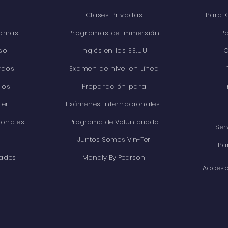
Clases Privadas
Para 
iomas
Programas de Immersión
P
so
Inglés en los EE.UU
C
rdos
Examen de nivel en Línea
ios
Preparación para
Ter
Exámenes Internacionales
ionales
Programa de Voluntariado
Ser
E
Juntos Somos Vin-Ter
Pa
dades
Mondly By Pearson
Acceso