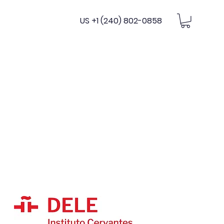
US +1 (240) 802-0858
nes
Términos & Pólizas
Eventos
Tienda