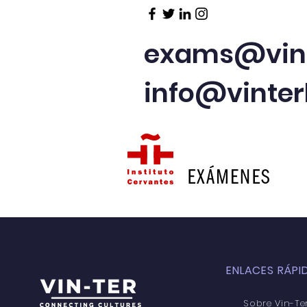
exams@vint
info@vinte
ENLACES RÁPI
Sobre Vin-Te