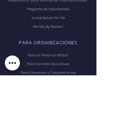
Preparación para Exámenes Internacionales
Programa de Voluntariado
Juntos Somos Vin-Ter
Mondly By Pearson
PARA ORGANIZACIONES
Para el Personal Militar
Para Centros Educativos
Para Empresas y Corporaciones
Traducción e Interpretación
FOLLETOS
Servicios Generales
Para Instituciones
Acceso Para Estudiantes y Profesores