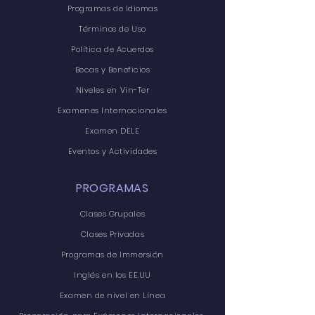
Programas de Idiomas
Términos de Uso
Política de Acuerdos
Becas y Beneficios
Niveles en Vin-Ter
Examenes Internacionales
Examen DELE
Eventos y Actividades
PROGRAMAS
Clases Grupales
Clases Privadas
Programas de Immersión
Inglés en los EE.UU
Examen de nivel en Línea