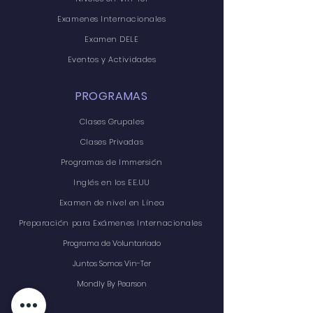
Examenes Internacionales
Examen DELE
Eventos y Actividades
PROGRAMAS
Clases Grupales
Clases Privadas
Programas de Immersión
Inglés en los EE.UU
Examen de nivel en Línea
Preparación para Exámenes Internacionales
Programa de Voluntariado
Juntos Somos Vin-Ter
Mondly By Pearson