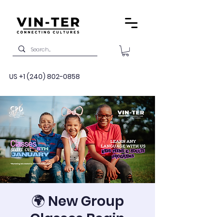
US
+1 (240) 802-0858
🌍 New Group