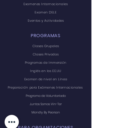
Examenes Internacionales
Examen DELE
Eventos y Actividades
PROGRAMAS
Clases Grupales
Clases Privadas
Programas de Immersión
Inglés en los EE.UU
Examen de nivel en Línea
Preparación para Exámenes Internacionales
Programa de Voluntariado
Juntos Somos Vin-Ter
Mondly By Pearson
PARA ORGANIZACIONES